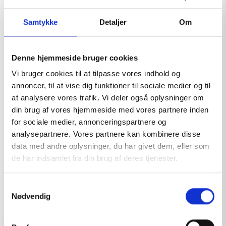
Samtykke
Detaljer
Om
Denne hjemmeside bruger cookies
Vi bruger cookies til at tilpasse vores indhold og
annoncer, til at vise dig funktioner til sociale medier og til
at analysere vores trafik. Vi deler også oplysninger om
din brug af vores hjemmeside med vores partnere inden
for sociale medier, annonceringspartnere og
analysepartnere. Vores partnere kan kombinere disse
data med andre oplysninger, du har givet dem, eller som
de har indsamlet fra din brug af deres tjenester.
Shanghai, China Date: 23. – 25. July Location:
No.2345 Longyang Road, Pudong New Area,
S
Shanghai SNIEC / Booth: E4 C26-29
Nødvendig
a
andreas@rfxcare.com
27. November 2025
m
t