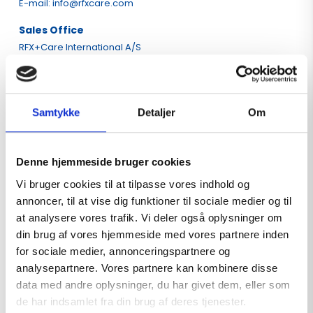
E-mail: info@rfxcare.com
Sales Office
RFX+Care International A/S
Skaringsvej 110, 3rd floor, 
Building K7
8520 Lystrup, Denmark
Samtykke
Detaljer
Om
Factory
RFX+CARE Manufacturing Co.,Ltd.
No. 599 Wuxie Road, Yuecheng District,
Shaoxing, Zhejiang, P.R.China 312000
Denne hjemmeside bruger cookies
Phone: +89 575 88681706
E-mail: benjamin@rfx-care.com
Vi bruger cookies til at tilpasse vores indhold og
annoncer, til at vise dig funktioner til sociale medier og til
Logistics Center
at analysere vores trafik. Vi deler også oplysninger om
UAB RFX CARE Lithuania
din brug af vores hjemmeside med vores partnere inden
Paliuniskio st. 15, LT-35114
for sociale medier, annonceringspartnere og
Panevezys, Lithuania
Phone: +370 (678)76 644
analysepartnere. Vores partnere kan kombinere disse
E-mail: aida@rfxcare.coms
data med andre oplysninger, du har givet dem, eller som
de har indsamlet fra din brug af deres tjenester.
UK Office