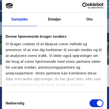
Samtykke
Detaljer
Om
Thank you
Denne hjemmeside bruger cookies
Vi bruger cookies til at tilpasse vores indhold og
annoncer, til at vise dig funktioner til sociale medier og til
at analysere vores trafik. Vi deler også oplysninger om
din brug af vores hjemmeside med vores partnere inden
for sociale medier, annonceringspartnere og
We will contact you as 
analysepartnere. Vores partnere kan kombinere disse
soon as possible
data med andre oplysninger, du har givet dem, eller som
de har indsamlet fra din brug af deres tjenester.
S
Products
Nødvendig
a
First aid