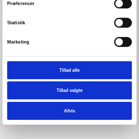
t
Præferencer
y
k
k
Statistik
e
v
Marketing
a
l
g
Tillad alle
Tillad valgte
Afvis