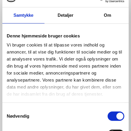
Samtykke
Detaljer
Om
Denne hjemmeside bruger cookies
Vi bruger cookies til at tilpasse vores indhold og
annoncer, til at vise dig funktioner til sociale medier og til
at analysere vores trafik. Vi deler også oplysninger om
din brug af vores hjemmeside med vores partnere inden
for sociale medier, annonceringspartnere og
analysepartnere. Vores partnere kan kombinere disse
data med andre oplysninger, du har givet dem, eller som
PHYSIOLOGICAL SOLUTION REFILL 16
de har indsamlet fra din brug af deres tjenester.
View products
S
Nødvendig
a
m