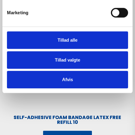
e
v
Marketing
a
l
g
Tillad alle
Tillad valgte
Afvis
SELF-ADHESIVE FOAM BANDAGE LATEX FREE
REFILL 10