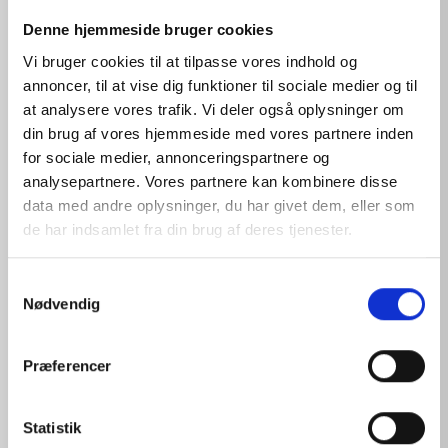
Denne hjemmeside bruger cookies
Vi bruger cookies til at tilpasse vores indhold og
annoncer, til at vise dig funktioner til sociale medier og til
at analysere vores trafik. Vi deler også oplysninger om
PHYSIOLOGICAL SOLUTION REFILL 16
din brug af vores hjemmeside med vores partnere inden
for sociale medier, annonceringspartnere og
analysepartnere. Vores partnere kan kombinere disse
View products
data med andre oplysninger, du har givet dem, eller som
de har indsamlet fra din brug af deres tjenester.
S
Nødvendig
a
m
t
Præferencer
y
k
k
Statistik