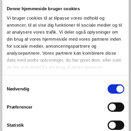
Denne hjemmeside bruger cookies
Vi bruger cookies til at tilpasse vores indhold og
annoncer, til at vise dig funktioner til sociale medier og til
at analysere vores trafik. Vi deler også oplysninger om
PHYSIOLOGICAL SOLUTION REFILL 16
din brug af vores hjemmeside med vores partnere inden
for sociale medier, annonceringspartnere og
analysepartnere. Vores partnere kan kombinere disse
View products
data med andre oplysninger, du har givet dem, eller som
de har indsamlet fra din brug af deres tjenester.
S
Nødvendig
a
m
t
Præferencer
y
k
k
Statistik