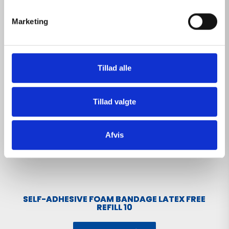
e
v
Marketing
a
l
g
Tillad alle
Tillad valgte
Afvis
SELF-ADHESIVE FOAM BANDAGE LATEX FREE
REFILL 10