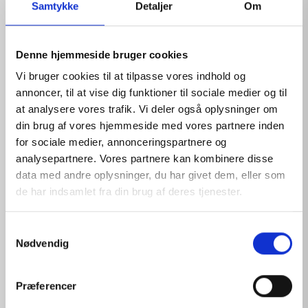
Samtykke
Detaljer
Om
Denne hjemmeside bruger cookies
Vi bruger cookies til at tilpasse vores indhold og
annoncer, til at vise dig funktioner til sociale medier og til
at analysere vores trafik. Vi deler også oplysninger om
din brug af vores hjemmeside med vores partnere inden
for sociale medier, annonceringspartnere og
analysepartnere. Vores partnere kan kombinere disse
PHYSIOLOGICAL SOLUTION REFILL 16
data med andre oplysninger, du har givet dem, eller som
de har indsamlet fra din brug af deres tjenester.
View products
S
Nødvendig
a
m
t
Præferencer
y