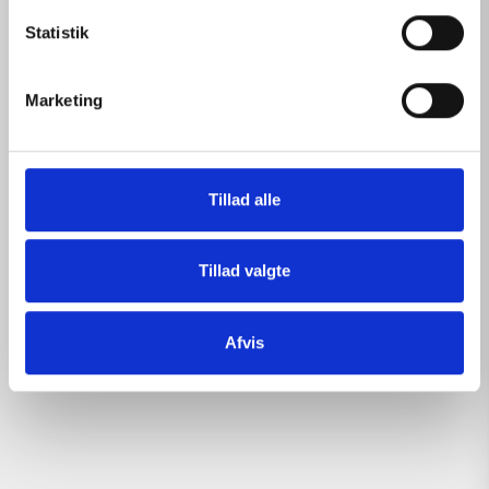
k
k
Statistik
e
v
Marketing
a
l
g
Tillad alle
Tillad valgte
Afvis