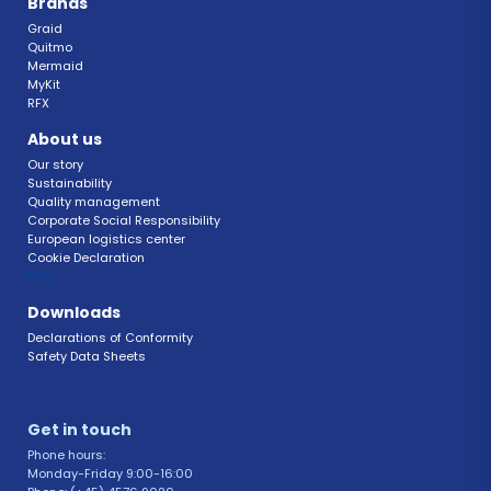
Brands
Graid
Quitmo
Mermaid
MyKit
RFX 
About us
Our story
Sustainability 
Quality management 
Corporate Social Responsibility 
European logistics center
Cookie Declaration 
FAQ 
Downloads
Declarations of Conformity 
Safety Data Sheets 
Get in touch 
Phone hours: 
Monday-Friday 9:00-16:00