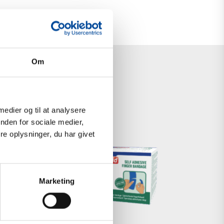
Om
 medier og til at analysere
nden for sociale medier,
e oplysninger, du har givet
SELF-
ADHESIVE
Marketing
FOAM
BANDAGE