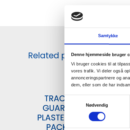
Samtykke
Related products
Denne hjemmeside bruger c
Vi bruger cookies til at tilpas
vores trafik. Vi deler også 
annonceringspartnere og anal
dem, eller som de har indsaml
TRACE
S
GUARD
Nødvendig
a
m
PLASTER 6
t
PACK
y