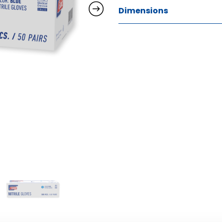
Dimensions
W:  H:  D: