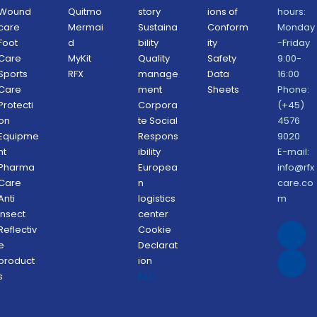
Wound 
Quitmo
story
ions of 
hours: 
care
Mermai
Sustaina
Conform
Monday
Foot 
d
bility 
ity 
-Friday 
Care
MyKit
Quality 
Safety 
9:00-
Sports 
RFX 
manage
Data 
16:00
Care
ment 
Sheets 
Phone: 
Protecti
Corpora
(+45) 
on 
te Social 
4576 
Equipme
Respons
9020
nt
ibility 
E-mail: 
Pharma 
Europea
info@rfx
Care
n 
care.co
Anti 
logistics 
m
Insect 
center
Reflectiv
Cookie 
e 
Declarat
product
ion 
s
FAQ 