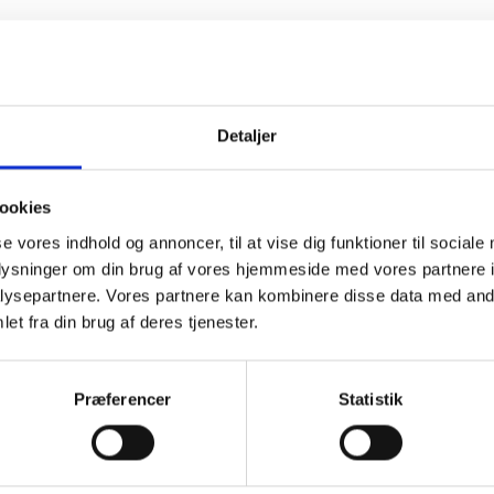
Detaljer
ookies
se vores indhold og annoncer, til at vise dig funktioner til sociale
oplysninger om din brug af vores hjemmeside med vores partnere i
ysepartnere. Vores partnere kan kombinere disse data med andr
et fra din brug af deres tjenester.
PHYSIOLOGICAL
SOLUTION
Præferencer
Statistik
REFILL 16