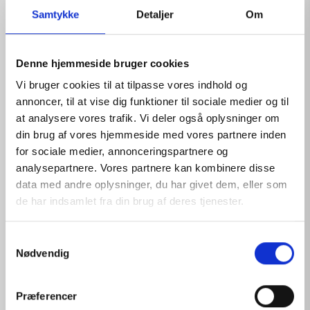
Samtykke
Detaljer
Om
Denne hjemmeside bruger cookies
Vi bruger cookies til at tilpasse vores indhold og
annoncer, til at vise dig funktioner til sociale medier og til
at analysere vores trafik. Vi deler også oplysninger om
din brug af vores hjemmeside med vores partnere inden
for sociale medier, annonceringspartnere og
analysepartnere. Vores partnere kan kombinere disse
PHYSIOLOGICAL SOLUTION REFILL 16
data med andre oplysninger, du har givet dem, eller som
de har indsamlet fra din brug af deres tjenester.
View products
S
Nødvendig
a
m
t
Præferencer
y