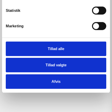
k
k
Statistik
e
v
Marketing
a
l
g
Tillad alle
Tillad valgte
Afvis