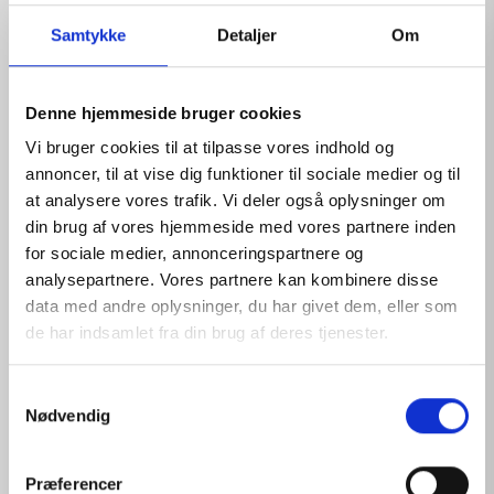
Samtykke
Detaljer
Om
Denne hjemmeside bruger cookies
Vi bruger cookies til at tilpasse vores indhold og
annoncer, til at vise dig funktioner til sociale medier og til
at analysere vores trafik. Vi deler også oplysninger om
din brug af vores hjemmeside med vores partnere inden
for sociale medier, annonceringspartnere og
analysepartnere. Vores partnere kan kombinere disse
data med andre oplysninger, du har givet dem, eller som
PHYSIOLOGICAL SOLUTION REFILL 16
de har indsamlet fra din brug af deres tjenester.
View products
S
Nødvendig
a
m
t
Præferencer