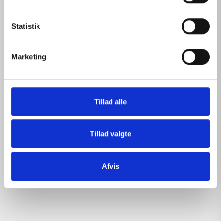
y
k
k
Statistik
e
v
Marketing
a
l
g
Tillad alle
Tillad valgte
Afvis