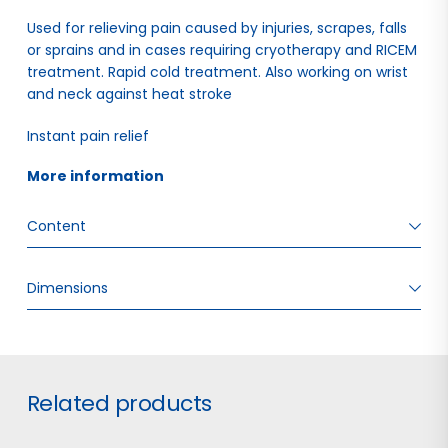
Used for relieving pain caused by injuries, scrapes, falls
or sprains and in cases requiring cryotherapy and RICEM
treatment. Rapid cold treatment. Also working on wrist
and neck against heat stroke
Instant pain relief
More information 
Content
Dimensions
1 pcs COLD PACK
1 pcs IFU
W: 6.60 H: 3.20 D: 10.40
Related products