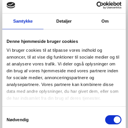
Samtykke
Detaljer
Om
Denne hjemmeside bruger cookies
Vi bruger cookies til at tilpasse vores indhold og
annoncer, til at vise dig funktioner til sociale medier og til
at analysere vores trafik. Vi deler også oplysninger om
din brug af vores hjemmeside med vores partnere inden
for sociale medier, annonceringspartnere og
analysepartnere. Vores partnere kan kombinere disse
data med andre oplysninger, du har givet dem, eller som
de har indsamlet fra din brug af deres tjenester.
PHYSIOLOGICAL SOLUTION REFILL 16
S
Nødvendig
View products
a
m