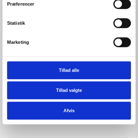
t
Præferencer
y
k
k
Statistik
e
v
Marketing
a
l
g
Tillad alle
Tillad valgte
Afvis