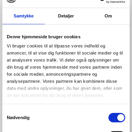
Samtykke
Detaljer
Om
Denne hjemmeside bruger cookies
Vi bruger cookies til at tilpasse vores indhold og
annoncer, til at vise dig funktioner til sociale medier og til
at analysere vores trafik. Vi deler også oplysninger om
din brug af vores hjemmeside med vores partnere inden
for sociale medier, annonceringspartnere og
analysepartnere. Vores partnere kan kombinere disse
data med andre oplysninger, du har givet dem, eller som
PHYSIOLOGICAL SOLUTION REFILL 16
de har indsamlet fra din brug af deres tjenester.
S
View products
Nødvendig
a
m