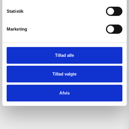
k
k
Statistik
e
v
Marketing
a
l
g
Tillad alle
Tillad valgte
Afvis