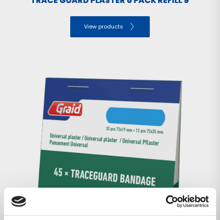
TRACE GUARD PLASTER 6 PACK REFILL 9
View products