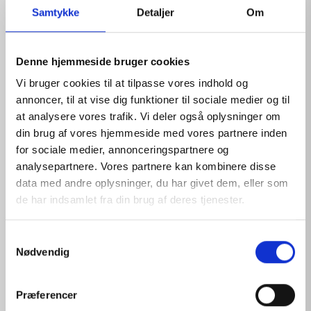
Samtykke
Detaljer
Om
Denne hjemmeside bruger cookies
Vi bruger cookies til at tilpasse vores indhold og
annoncer, til at vise dig funktioner til sociale medier og til
at analysere vores trafik. Vi deler også oplysninger om
din brug af vores hjemmeside med vores partnere inden
for sociale medier, annonceringspartnere og
analysepartnere. Vores partnere kan kombinere disse
PHYSIOLOGICAL SOLUTION REFILL 16
data med andre oplysninger, du har givet dem, eller som
de har indsamlet fra din brug af deres tjenester.
View products
S
Nødvendig
a
m
t
Præferencer
y