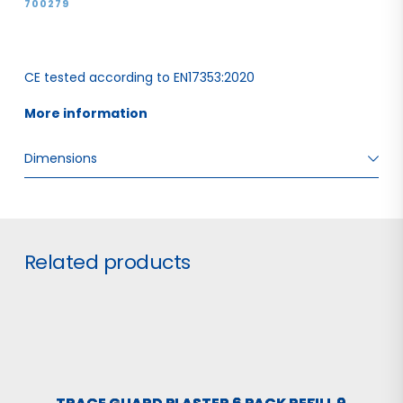
700279
CE tested according to EN17353:2020
More information 
Dimensions
W: 8.00 H: 1.40 D: 20.00
Related products