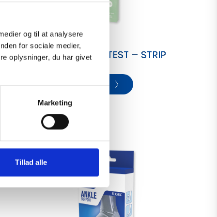
 medier og til at analysere
nden for sociale medier,
 –
PREGNANCY TEST – STRIP
e oplysninger, du har givet
View
Marketing
Tillad alle