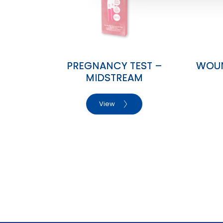
g
PREGNANCY TEST –
WOUN
MIDSTREAM
View