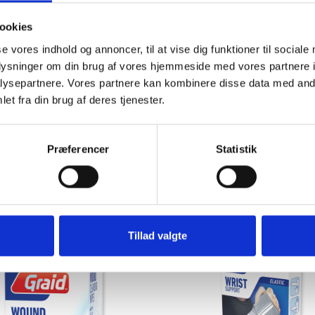
ookies
se vores indhold og annoncer, til at vise dig funktioner til sociale
oplysninger om din brug af vores hjemmeside med vores partnere i
OVULATION TEST
LATION TEST – STRIP
ysepartnere. Vores partnere kan kombinere disse data med andr
MIDSTREAM
et fra din brug af deres tjenester.
View
View
Præferencer
Statistik
Tillad valgte