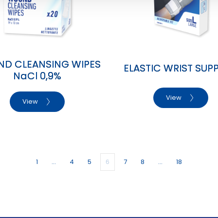
D CLEANSING WIPES
ELASTIC WRIST SUP
NaCl 0,9%
View
View
1
…
4
5
6
7
8
…
18