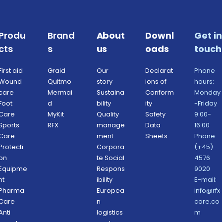
Produ
Brand
About 
Downl
Get in 
cts
s
us
oads
touch
First aid
Graid
Our 
Declarat
Phone 
Wound 
Quitmo
story
ions of 
hours: 
care
Mermai
Sustaina
Conform
Monday
Foot 
d
bility 
ity 
-Friday 
Care
MyKit
Quality 
Safety 
9:00-
Sports 
RFX 
manage
Data 
16:00
Care
ment 
Sheets 
Phone: 
Protecti
Corpora
(+45) 
on 
te Social 
4576 
Equipme
Respons
9020
nt
ibility 
E-mail: 
Pharma 
Europea
info@rfx
Care
n 
care.co
Anti 
logistics 
m