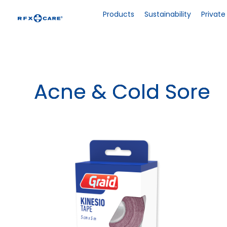
Skip
to
Products
Sustainability
Private
content
Acne & Cold Sore