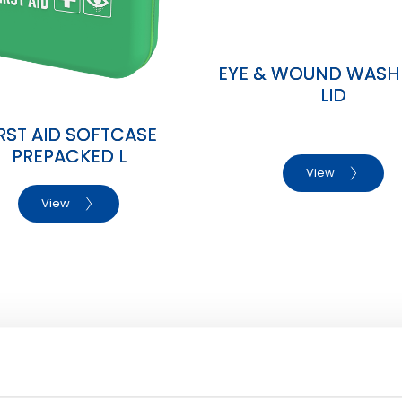
EYE & WOUND WASH
LID
IRST AID SOFTCASE
PREPACKED L
View
View