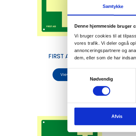
Samtykke
Denne hjemmeside bruger c
P
Vi bruger cookies til at tilpas
vores trafik. Vi deler også 
annonceringspartnere og anal
FIRST AID SIGN
dem, eller som de har indsaml
S
View
Nødvendig
a
m
t
y
k
k
Afvis
e
v