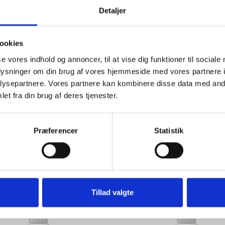
Detaljer
ookies
LASTER DISPENSER
se vores indhold og annoncer, til at vise dig funktioner til sociale
PREMIUM EMPTY
oplysninger om din brug af vores hjemmeside med vores partnere i
ysepartnere. Vores partnere kan kombinere disse data med andr
FIRST AID ACCESSO
et fra din brug af deres tjenester.
REFILL 17
View
View
Præferencer
Statistik
Tillad valgte