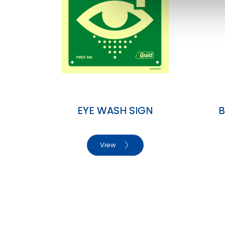
a
l
g
EYE WASH SIGN
B
View