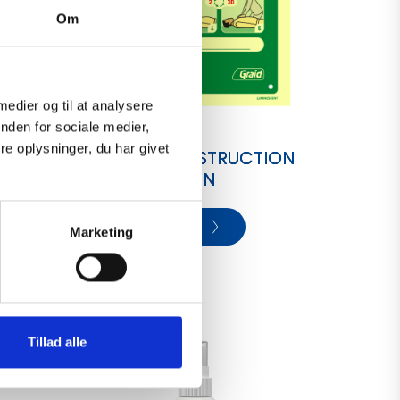
Om
 medier og til at analysere
nden for sociale medier,
e oplysninger, du har givet
RIES
FIRST AID INSTRUCTION
SIGN
View
Marketing
Tillad alle