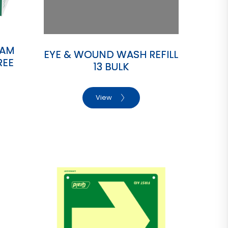
OAM
EYE & WOUND WASH REFILL
REE
13 BULK
View