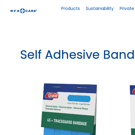
Skip
to
Products
Sustainability
Private
content
Self Adhesive Ban