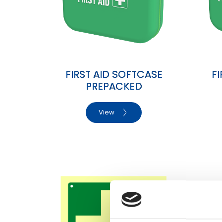
FIRST AID SOFTCASE
F
PREPACKED
View