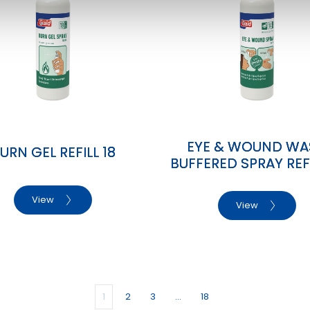
EYE & WOUND WA
URN GEL REFILL 18
BUFFERED SPRAY REFI
View
View
1
2
3
…
18