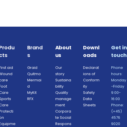
Produ
Brand
About 
Downl
Get in 
cts
s
us
oads
touch
First aid
Graid
Our 
Declarat
Phone 
Wound 
Quitmo
story
ions of 
hours: 
care
Mermai
Sustaina
Conform
Monday
Foot 
d
bility 
ity 
-Friday 
Care
MyKit
Quality 
Safety 
9:00-
Sports 
RFX 
manage
Data 
16:00
Care
ment 
Sheets 
Phone: 
Protecti
Corpora
(+45) 
on 
te Social 
4576 
Equipme
Respons
9020