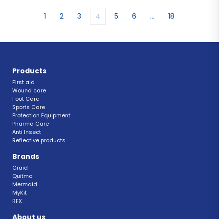
1
2
3
4
5
6
…
18
Products
First aid
Wound care
Foot Care
Sports Care
Protection Equipment
Pharma Care
Anti Insect 
Reflective products
Brands
Graid
Quitmo
Mermaid
MyKit
RFX 
About us