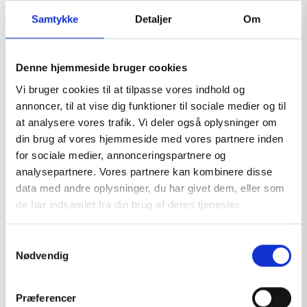
Samtykke
Detaljer
Om
Denne hjemmeside bruger cookies
Vi bruger cookies til at tilpasse vores indhold og
annoncer, til at vise dig funktioner til sociale medier og til
at analysere vores trafik. Vi deler også oplysninger om
din brug af vores hjemmeside med vores partnere inden
for sociale medier, annonceringspartnere og
analysepartnere. Vores partnere kan kombinere disse
data med andre oplysninger, du har givet dem, eller som
de har indsamlet fra din brug af deres tjenester.
S
Nødvendig
a
m
FIRST AID SIGN
t
Præferencer