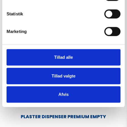
y
View
k
k
Statistik
e
v
Marketing
a
l
g
Tillad alle
Tillad valgte
Afvis
PLASTER DISPENSER PREMIUM EMPTY