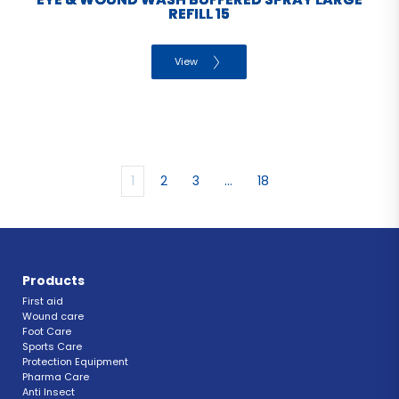
REFILL 15
View
1
2
3
…
18
Products
First aid
Wound care
Foot Care
Sports Care
Protection Equipment
Pharma Care
Anti Insect 