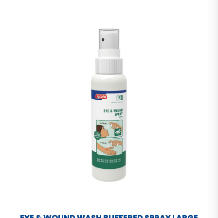
EYE & WOUND WASH BUFFERED SPRAY LARGE