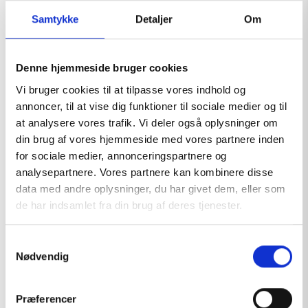
Samtykke
Detaljer
Om
Denne hjemmeside bruger cookies
Vi bruger cookies til at tilpasse vores indhold og
annoncer, til at vise dig funktioner til sociale medier og til
at analysere vores trafik. Vi deler også oplysninger om
din brug af vores hjemmeside med vores partnere inden
for sociale medier, annonceringspartnere og
analysepartnere. Vores partnere kan kombinere disse
data med andre oplysninger, du har givet dem, eller som
de har indsamlet fra din brug af deres tjenester.
S
Nødvendig
a
m
FIRST AID SIGN
t
Præferencer