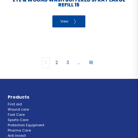
REFILL 15
View
1
2
3
…
18
Products
First aid
Wound care
Foot Care
Sports Care
Protection Equipment
Pharma Care
Anti Insect 