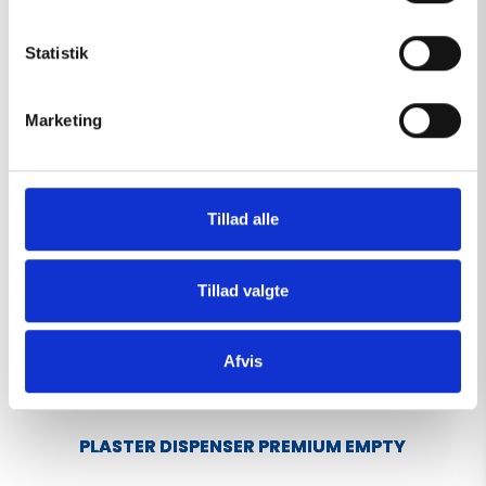
y
View
k
k
Statistik
e
v
Marketing
a
l
g
Tillad alle
Tillad valgte
Afvis
PLASTER DISPENSER PREMIUM EMPTY