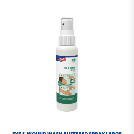
EYE & WOUND WASH BUFFERED SPRAY LARGE