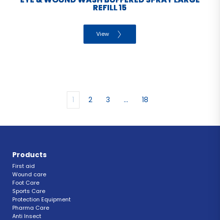
REFILL 15
View
1
2
3
…
18
Products
First aid
Wound care
Foot Care
Sports Care
Protection Equipment
Pharma Care
Anti Insect 