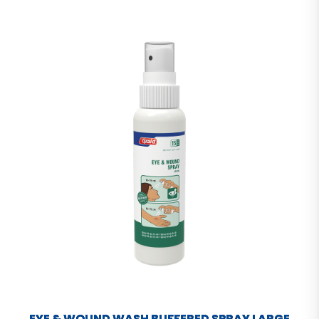
EYE & WOUND WASH BUFFERED SPRAY LARGE