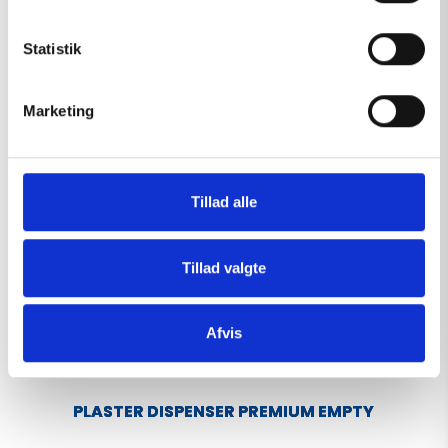
y
View
k
k
Statistik
e
v
Marketing
a
l
g
Tillad alle
Tillad valgte
Afvis
PLASTER DISPENSER PREMIUM EMPTY