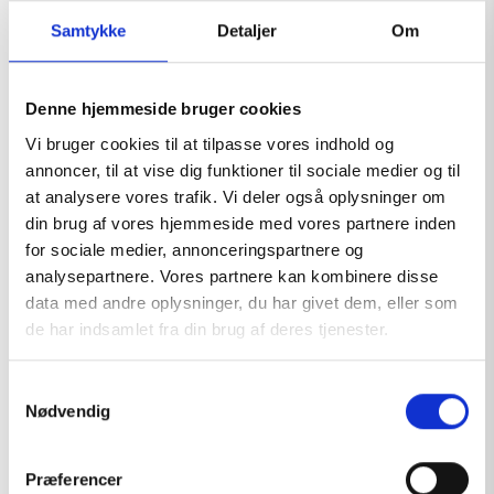
Samtykke
Detaljer
Om
Denne hjemmeside bruger cookies
Vi bruger cookies til at tilpasse vores indhold og
annoncer, til at vise dig funktioner til sociale medier og til
at analysere vores trafik. Vi deler også oplysninger om
din brug af vores hjemmeside med vores partnere inden
for sociale medier, annonceringspartnere og
analysepartnere. Vores partnere kan kombinere disse
data med andre oplysninger, du har givet dem, eller som
de har indsamlet fra din brug af deres tjenester.
S
Nødvendig
a
m
FIRST AID SIGN
t
Præferencer