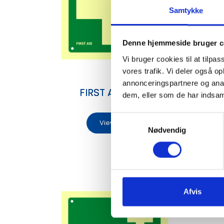
Samtykke
Denne hjemmeside bruger c
P
Vi bruger cookies til at tilpas
vores trafik. Vi deler også 
annonceringspartnere og anal
FIRST AID SIGN
dem, eller som de har indsaml
S
View
Nødvendig
a
m
t
y
k
k
Afvis
e
v