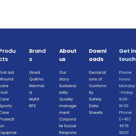
Produ
Brand
About 
Downl
Get in 
cts
s
us
oads
touch
First aid
Graid
Our 
Declarat
Phone 
Wound 
Quitmo
story
ions of 
hours: 
care
Mermai
Sustaina
Conform
Monday
Foot 
d
bility 
ity 
-Friday 
Care
MyKit
Quality 
Safety 
9:00-
Sports 
RFX 
manage
Data 
16:00
Care
ment 
Sheets 
Phone: 
Protecti
Corpora
(+45) 
on 
te Social 
4576 
Equipme
Respons
9020