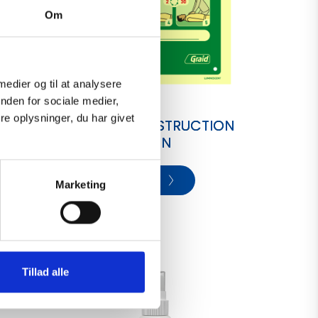
Om
 medier og til at analysere
nden for sociale medier,
e oplysninger, du har givet
RIES
FIRST AID INSTRUCTION
SIGN
View
Marketing
Tillad alle