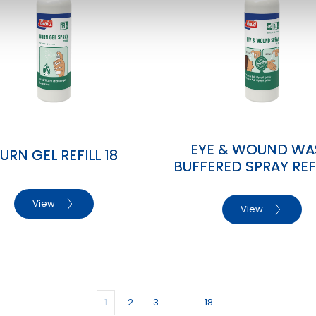
EYE & WOUND WA
URN GEL REFILL 18
BUFFERED SPRAY REFI
View
View
1
2
3
…
18