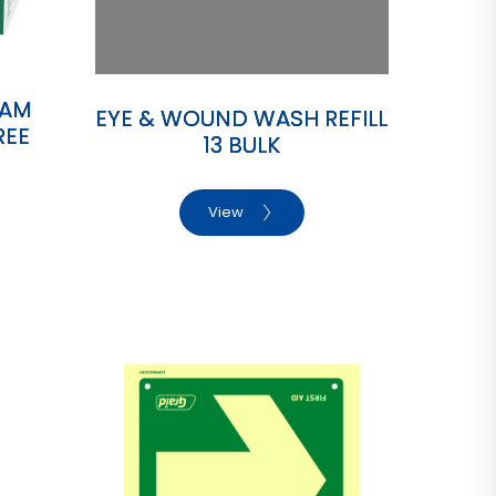
OAM
EYE & WOUND WASH REFILL
REE
13 BULK
View