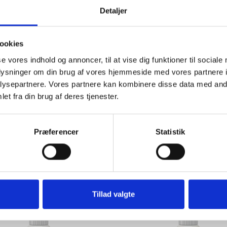
Detaljer
ookies
LASTER DISPENSER
se vores indhold og annoncer, til at vise dig funktioner til sociale
PREMIUM EMPTY
oplysninger om din brug af vores hjemmeside med vores partnere i
ysepartnere. Vores partnere kan kombinere disse data med andr
FIRST AID ACCESSO
et fra din brug af deres tjenester.
REFILL 17
View
View
Præferencer
Statistik
Tillad valgte