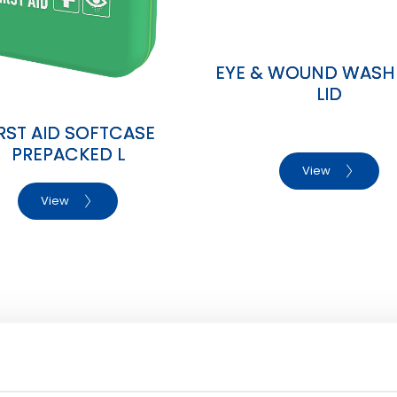
EYE & WOUND WASH
LID
IRST AID SOFTCASE
PREPACKED L
View
View