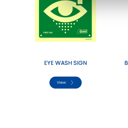
a
l
g
EYE WASH SIGN
B
View