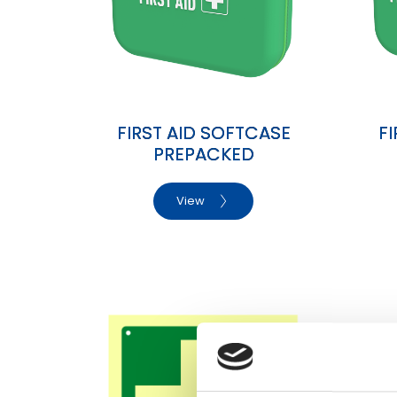
FIRST AID SOFTCASE
F
PREPACKED
View