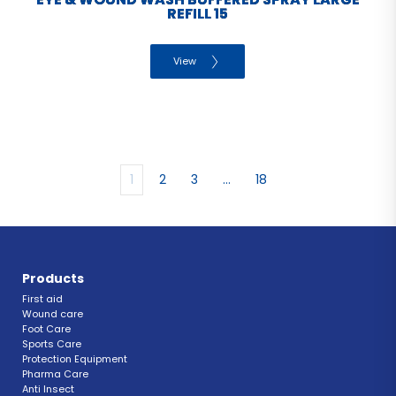
REFILL 15
View
1
2
3
…
18
Products
First aid
Wound care
Foot Care
Sports Care
Protection Equipment
Pharma Care
Anti Insect 