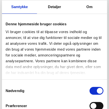
Samtykke
Detaljer
Om
Denne hjemmeside bruger cookies
Vi bruger cookies til at tilpasse vores indhold og
annoncer, til at vise dig funktioner til sociale medier og til
at analysere vores trafik. Vi deler også oplysninger om
din brug af vores hjemmeside med vores partnere inden
for sociale medier, annonceringspartnere og
analysepartnere. Vores partnere kan kombinere disse
data med andre oplysninger, du har givet dem, eller som
de har indsamlet fra din brug af deres tjenester.
S
Nødvendig
a
m
FIRST AID SIGN
t
Præferencer