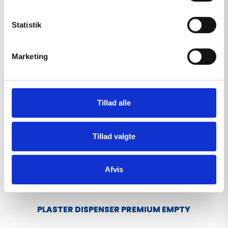
y
View
k
k
Statistik
e
v
Marketing
a
l
g
Tillad alle
Tillad valgte
Afvis
PLASTER DISPENSER PREMIUM EMPTY