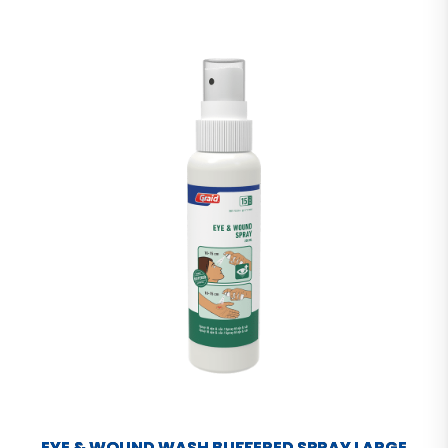
EYE & WOUND WASH BUFFERED SPRAY LARGE