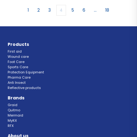
1
2
3
4
5
6
…
18
Products
First aid
Wound care
Foot Care
Sports Care
Protection Equipment
Pharma Care
Anti Insect 
Reflective products
Brands
Graid
Quitmo
Mermaid
MyKit
RFX 
About us