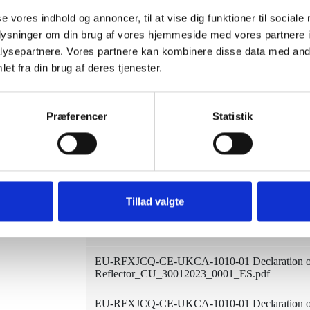
EU-RFXJCQ-CE-UKCA-1010-01 Declaration of 
se vores indhold og annoncer, til at vise dig funktioner til sociale
22384
Reflector_CU_30012023_0001_LV.pdf
oplysninger om din brug af vores hjemmeside med vores partnere i
EU-RFXJCQ-CE-UKCA-1010-01 Declaration of 
ysepartnere. Vores partnere kan kombinere disse data med andr
6.05 MB
Reflector_CU_30012023_0001_LT.pdf
et fra din brug af deres tjenester.
14
EU-RFXJCQ-CE-UKCA-1010-01 Declaration of 
Reflector_CU_30012023_0001_IT.pdf
30. May 2023
Præferencer
Statistik
EU-RFXJCQ-CE-UKCA-1010-01 Declaration of 
Reflector_CU_30012023_0001_GB.pdf
ecember 2023
EU-RFXJCQ-CE-UKCA-1010-01 Declaration of 
Reflector_CU_30012023_0001_FR.pdf
Tillad valgte
EU-RFXJCQ-CE-UKCA-1010-01 Declaration of 
Reflector_CU_30012023_0001_FI.pdf
EU-RFXJCQ-CE-UKCA-1010-01 Declaration of 
Reflector_CU_30012023_0001_ES.pdf
EU-RFXJCQ-CE-UKCA-1010-01 Declaration of 