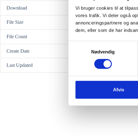
Download
Vi bruger cookies til at tilpas
vores trafik. Vi deler også 
File Size
annonceringspartnere og anal
dem, eller som de har indsaml
File Count
S
Create Date
Nødvendig
a
m
Last Updated
18. D
t
y
k
k
Afvis
e
v
a
l
g